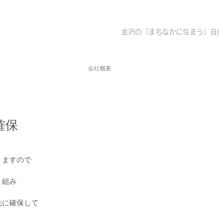
金沢の「まちなかに住まう」自
会社概要
確保
りますので
り組み
先に確保して